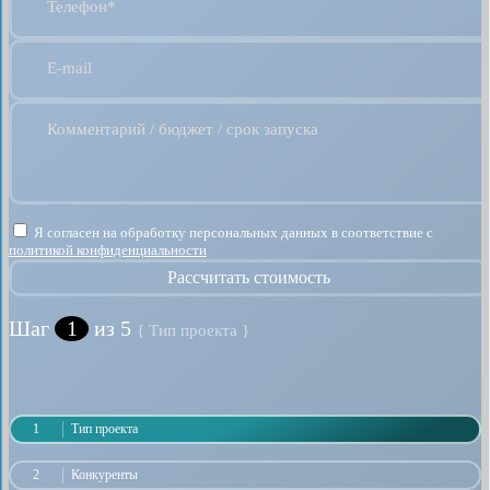
Телефон*
E-mail
Комментарий / бюджет / срок запуска
Я согласен на обработку персональных данных в соответствие с
политикой конфиденциальности
Рассчитать стоимость
Шаг
1
из 5
{ Тип проекта }
1
Тип проекта
2
Конкуренты