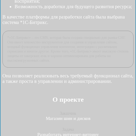
восприятия;
Возможность доработки для будущего развития ресурса;
В качестве платформы для разработки сайта была выбрана
система *1С-Битрикс.
*«1С-Битрикс» – это CMS, которая была создана специально для рынка СНГ.
Она имеет множество инструментов для создания и управления сайтом,
мощный функционал управления контентом, интеграцию с различными
сервисами и многое другое. Кроме того, «1С-Битрикс» имеет высокую степень
защиты от хакерских атак и хорошо оптимизирована для работы на
высоконагруженных сайтах.
Она позволяет реализовать весь требуемый функционал сайта,
а также проста в управлении и администрировании.
О проекте
Заказчик
Магазин шин и дисков
Задача
Разработать интернет-витрину