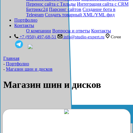
Перенос сайта с Тильды
Интеграция сайта с CRM
Битрикс24
Парсинг сайтов
Создание бота в
Telegram
Создать товарный XML/YML фид
Портфолио
Контакты
О компании
Вопросы и ответы
Контакты
+7 (950) 497-68-51
info@studio-expert.ru
Сочи
Главная
-
Портфолио
-
Магазин шин и дисков
Магазин шин и дисков