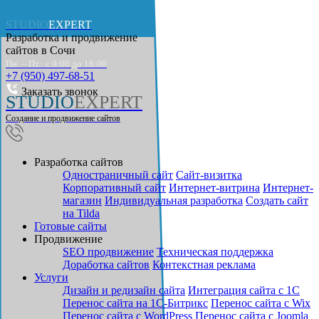
STUDIO
EXPERT
Разработка и продвижение
сайтов в
Сочи
Пн. – Пт.: с 9:00 до 18:00
+7 (950) 497-68-51
Заказать звонок
STUDIO
EXPERT
Создание и продвижение сайтов
Разработка сайтов
Одностраничный сайт
Cайт-визитка
Корпоративный сайт
Интернет-витрина
Интернет-
магазин
Индивидуальная разработка
Создать сайт
на Tilda
Готовые сайты
Продвижение
SEO продвижение
Техническая поддержка
Доработка сайтов
Контекстная реклама
Услуги
Дизайн и редизайн сайта
Интеграция сайта с 1С
Перенос сайта на 1С-Битрикс
Перенос сайта с Wix
Перенос сайта с WordPress
Перенос сайта с Joomla