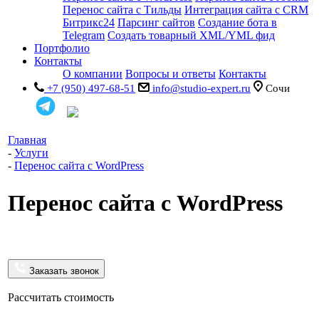
Перенос сайта с Тильды
Интеграция сайта с CRM
Битрикс24
Парсинг сайтов
Создание бота в
Telegram
Создать товарный XML/YML фид
Портфолио
Контакты
О компании
Вопросы и ответы
Контакты
+7 (950) 497-68-51
info@studio-expert.ru
Сочи
Главная
-
Услуги
-
Перенос сайта с WordPress
Перенос сайта с WordPress
Заказать звонок
Рассчитать стоимость