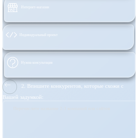
Интернет-магазин
Индивидуальный проект
Нужна консультация
2. Впишите конкурентов, которые схожи с
Вашей задумкой:
Перечислите название 2-3 компаний или сайтов