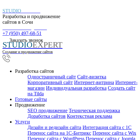
STUDIO
EXPERT
Разработка и продвижение
сайтов в
Сочи
Пн. – Пт.: с 9:00 до 18:00
+7 (950) 497-68-51
Заказать звонок
STUDIO
EXPERT
Создание и продвижение сайтов
Разработка сайтов
Одностраничный сайт
Cайт-визитка
Корпоративный сайт
Интернет-витрина
Интернет-
магазин
Индивидуальная разработка
Создать сайт
на Tilda
Готовые сайты
Продвижение
SEO продвижение
Техническая поддержка
Доработка сайтов
Контекстная реклама
Услуги
Дизайн и редизайн сайта
Интеграция сайта с 1С
Перенос сайта на 1С-Битрикс
Перенос сайта с Wix
Перенос сайта с WordPress
Перенос сайта с Joomla