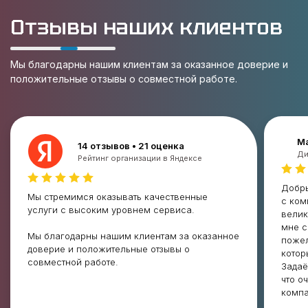
Отзывы наших клиентов
Мы благодарны нашим клиентам за оказанное доверие и
положительные отзывы о совместной работе.
Ма
14 отзывов • 21 оценка
Ди
Рейтинг организации в Яндексе
Добры
Мы стремимся оказывать качественные
с ком
услуги с высоким уровнем сервиса.
велик
мне с
Мы благодарны нашим клиентам за оказанное
пожел
доверие и положительные отзывы о
котор
совместной работе.
Задаё
что о
компа