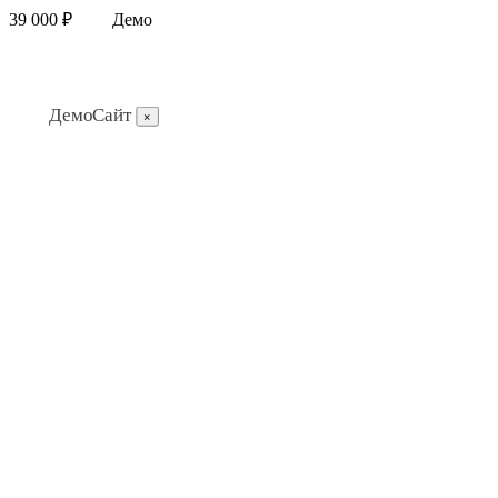
39 000 ₽
Демо
ДемоСайт
×