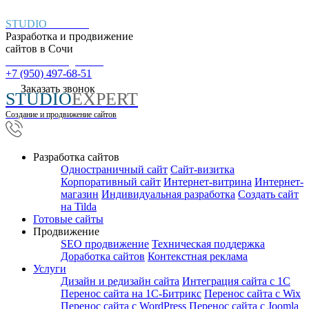
STUDIO
EXPERT
Разработка и продвижение
сайтов в
Сочи
Пн. – Пт.: с 9:00 до 18:00
+7 (950) 497-68-51
Заказать звонок
STUDIO
EXPERT
Создание и продвижение сайтов
Разработка сайтов
Одностраничный сайт
Cайт-визитка
Корпоративный сайт
Интернет-витрина
Интернет-
магазин
Индивидуальная разработка
Создать сайт
на Tilda
Готовые сайты
Продвижение
SEO продвижение
Техническая поддержка
Доработка сайтов
Контекстная реклама
Услуги
Дизайн и редизайн сайта
Интеграция сайта с 1С
Перенос сайта на 1С-Битрикс
Перенос сайта с Wix
Перенос сайта с WordPress
Перенос сайта с Joomla