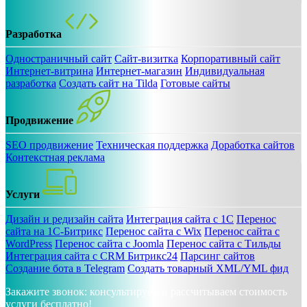
Разработка
Одностраничный сайт
Cайт-визитка
Корпоративный сайт
Интернет-витрина
Интернет-магазин
Индивидуальная
разработка
Создать сайт на Tilda
Готовые сайты
Продвижение
SEO продвижение
Техническая поддержка
Доработка сайтов
Контекстная реклама
Услуги
Дизайн и редизайн сайта
Интеграция сайта с 1С
Перенос
сайта на 1С-Битрикс
Перенос сайта с Wix
Перенос сайта с
WordPress
Перенос сайта с Joomla
Перенос сайта с Тильды
Интеграция сайта с CRM Битрикс24
Парсинг сайтов
Создание бота в Telegram
Создать товарный XML/YML фид
Закажите звонок: консультируем и рассчитываем стоимость
услуги бесплатно!