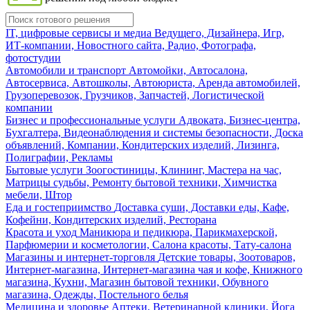
IT, цифровые сервисы и медиа
Ведущего, Дизайнера, Игр,
ИТ-компании, Новостного сайта, Радио, Фотографа,
фотостудии
Автомобили и транспорт
Автомойки, Автосалона,
Автосервиса, Автошколы, Автоюриста, Аренда автомобилей,
Грузоперевозок, Грузчиков, Запчастей, Логистической
компании
Бизнес и профессиональные услуги
Адвоката, Бизнес-центра,
Бухгалтера, Видеонаблюдения и системы безопасности, Доска
объявлений, Компании, Кондитерских изделий, Лизинга,
Полиграфии, Рекламы
Бытовые услуги
Зоогостиницы, Клининг, Мастера на час,
Матрицы судьбы, Ремонту бытовой техники, Химчистка
мебели, Штор
Еда и гостеприимство
Доставка суши, Доставки еды, Кафе,
Кофейни, Кондитерских изделий, Ресторана
Красота и уход
Маникюра и педикюра, Парикмахерской,
Парфюмерии и косметологии, Салона красоты, Тату-салона
Магазины и интернет-торговля
Детские товары, Зоотоваров,
Интернет-магазина, Интернет-магазина чая и кофе, Книжного
магазина, Кухни, Магазин бытовой техники, Обувного
магазина, Одежды, Постельного белья
Медицина и здоровье
Аптеки, Ветеринарной клиники, Йога