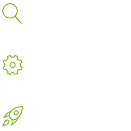
Экономическая эффективность
Существенно ниже
стоимость по сравнению с индивидуальной разработкой.
Техническая поддержка
Помощь в решении технических
вопросов при возникновении проблем.