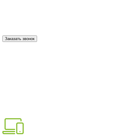
Заинтересовало готовое решение?
Закажите звонок: консультируем бесплатно!
Заказать звонок
Купить готовый сайт для бизнеса
Наши решения включают: